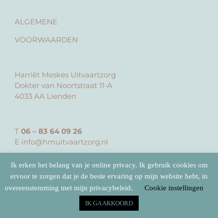
ALGEMENE
VOORWAARDEN
Harriët Meskes Uitvaartzorg
Dokter van Noortstraat 11-A
4033 AA Lienden
T
06 – 83 64 09 26
E
info@hmuitvaartzorg.nl
Ik erken het belang van je online privacy. Ik gebruik cookies om
ervoor te zorgen dat je de beste ervaring op mijn website hebt, in
overeenstemming met mijn privacybeleid.
Cookie instellingen
IK GA AKKOORD
Design
Studio Anker